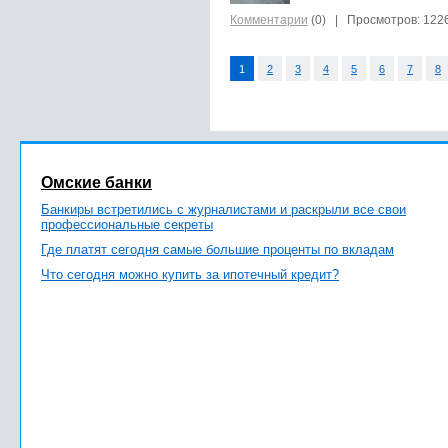
Комментарии
(0)
| Просмотров: 122
1
2
3
4
5
6
7
8
Омские банки
Банкиры встретились с журналистами и раскрыли все свои
профессиональные секреты
Где платят сегодня самые большие проценты по вкладам
Что сегодня можно купить за ипотечный кредит?