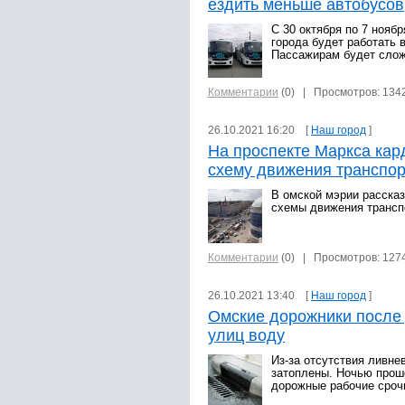
ездить меньше автобусов
С 30 октября по 7 нояб
города будет работать 
Пассажирам будет слож
Комментарии
(0)
| Просмотров: 134
26.10.2021 16:20 [
Наш город
]
На проспекте Маркса кар
схему движения транспо
В омской мэрии расска
схемы движения трансп
Комментарии
(0)
| Просмотров: 127
26.10.2021 13:40 [
Наш город
]
Омские дорожники после
улиц воду
Из-за отсутствия ливне
затоплены. Ночью прош
дорожные рабочие сроч