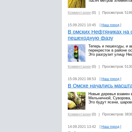
тысяч метров элементо
Комментарии
(0)
| Просмотров: 519
15.09.2021 10:45 [
Наш город
]
В омских Нефтяниках на 
пешеходную фазу
Теперь и пешеходы, и а
перекресток в районе о
Это разгрузит улицу Н
Комментарии
(0)
| Просмотров: 513
15.09.2021 08:53 [
Наш город
]
В Омске начались масшт
Новые деревья взамен 
Мельничной, Суворова, 
Это будут ясени, шаров
Комментарии
(0)
| Просмотров: 383
14.09.2021 13:42 [
Наш город
]