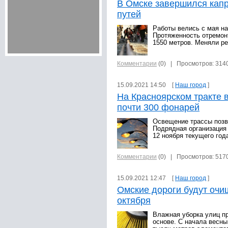
В Омске завершился кап
путей
Работы велись с мая на
Протяженность отремон
1550 метров. Меняли р
Комментарии
(0)
| Просмотров: 314
15.09.2021 14:50 [
Наш город
]
На Красноярском тракте 
почти 300 фонарей
Освещение трассы позв
Подрядная организация
12 ноября текущего год
Комментарии
(0)
| Просмотров: 517
15.09.2021 12:47 [
Наш город
]
Омские дороги будут очищ
октября
Влажная уборка улиц пр
основе. С начала весны