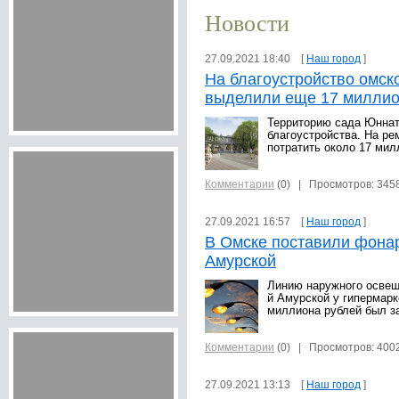
Новости
27.09.2021 18:40 [
Наш город
]
На благоустройство омск
выделили еще 17 миллио
Территорию сада Юннато
благоустройства. На р
потратить около 17 мил
Комментарии
(0)
| Просмотров: 345
27.09.2021 16:57 [
Наш город
]
В Омске поставили фонар
Амурской
Линию наружного освещ
й Амурской у гипермарк
миллиона рублей был з
Комментарии
(0)
| Просмотров: 400
27.09.2021 13:13 [
Наш город
]