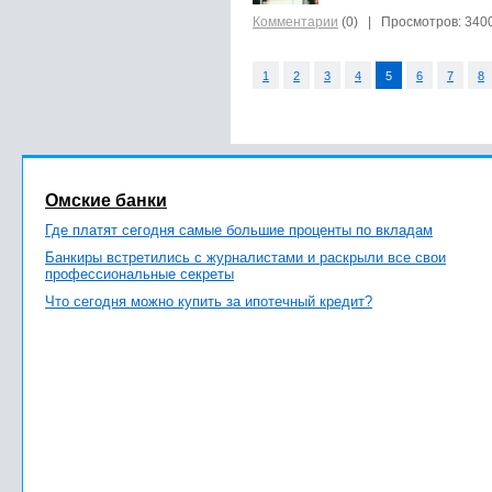
Комментарии
(0)
| Просмотров: 340
1
2
3
4
5
6
7
8
Омские банки
Где платят сегодня самые большие проценты по вкладам
Банкиры встретились с журналистами и раскрыли все свои
профессиональные секреты
Что сегодня можно купить за ипотечный кредит?