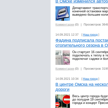
В Омске изменился авто
Департамент транспорт
конечной остановки ма
выведено большее коли
Комментарии
(0)
| Просмотров: 364
14.09.2021 12:37 [
Наш город
]
Фадина подписала поста
отопительного сезона в 
Он стартует 16 сентябр
подключать к теплу в т
подключат садики и бо
Комментарии
(0)
| Просмотров: 319
14.09.2021 10:34 [
Наш город
]
В центре Омска на неско
дороги
Весь центр города буде
до полудня 19 сентября
города и концерт Пресн