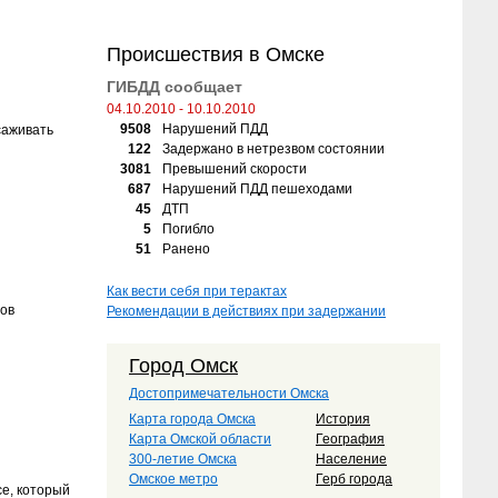
Происшествия в Омске
ГИБДД сообщает
04.10.2010 - 10.10.2010
9508
Нарушений ПДД
саживать
122
Задержано в нетрезвом состоянии
3081
Превышений скорости
687
Нарушений ПДД пешеходами
45
ДТП
5
Погибло
51
Ранено
Как вести себя при терактах
тов
Рекомендации в действиях при задержании
Город Омск
Достопримечательности Омска
Карта города Омска
История
Карта Омской области
География
300-летие Омска
Население
Омское метро
Герб города
се, который