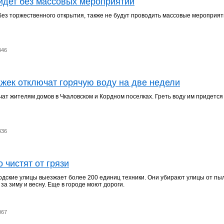
йдет без массовых мероприятий
без торжественного открытия, также не будут проводить массовые мероприят
446
жек отключат горячую воду на две недели
чат жителям домов в Чкаловском и Кордном поселках. Греть воду им придется
436
 чистят от грязи
одские улицы выезжает более 200 единиц техники. Они убирают улицы от пыл
за зиму и весну. Еще в городе моют дороги.
067