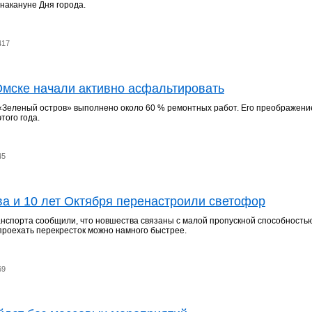
 накануне Дня города.
417
Омске начали активно асфальтировать
 «Зеленый остров» выполнено около 60 % ремонтных работ. Его преображени
того года.
45
а и 10 лет Октября перенастроили светофор
нспорта сообщили, что новшества связаны с малой пропускной способность
проехать перекресток можно намного быстрее.
69