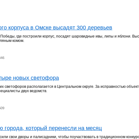
ого корпуса в Омске высадят 300 деревьев
 Победы, где построили корпус, посадят шаровидные ивы, липы и яблони. Вы
мляным комом.
446
етыре новых светофора
их светофоров располагается в Центральном округе. За исправностью объек
пециалисты двух ведомств.
509
ю города, который перенесли на месяц
сили свои дворы и палисадники, чтобы поучаствовать в традиционном конкур