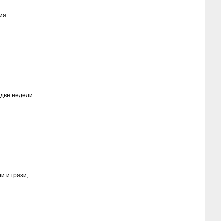
ия.
 две недели
и и грязи,