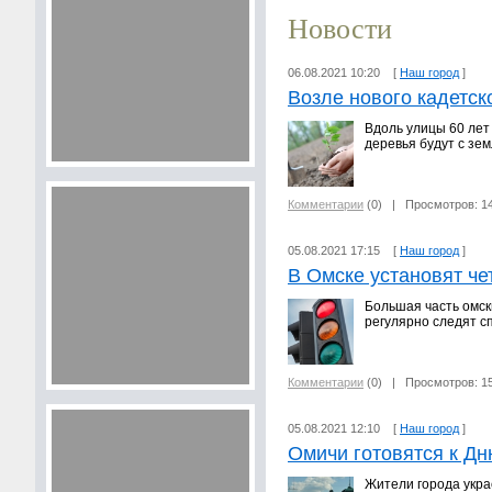
Новости
06.08.2021 10:20 [
Наш город
]
Возле нового кадетск
Вдоль улицы 60 лет
деревья будут с зе
Комментарии
(0)
| Просмотров: 1
05.08.2021 17:15 [
Наш город
]
В Омске установят ч
Большая часть омск
регулярно следят с
Комментарии
(0)
| Просмотров: 1
05.08.2021 12:10 [
Наш город
]
Омичи готовятся к Дн
Жители города укра