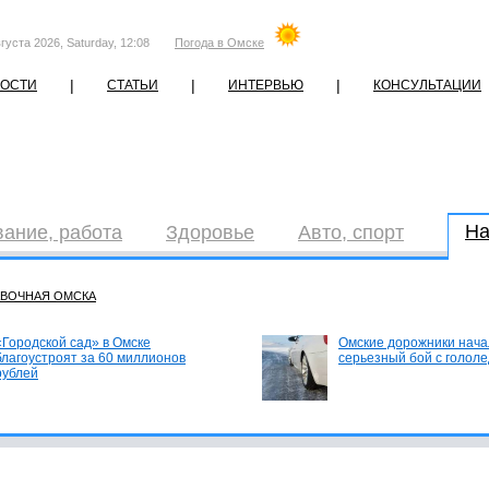
густа 2026, Saturday, 12:08
Погода в Омске
|
|
|
ОСТИ
СТАТЬИ
ИНТЕРВЬЮ
КОНСУЛЬТАЦИИ
На
ание, работа
Здоровье
Авто, спорт
АВОЧНАЯ ОМСКА
«Городской сад» в Омске
Омские дорожники нача
благоустроят за 60 миллионов
серьезный бой с голол
рублей