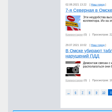
02.08.2021 13:22 [
Наш город
]
7-я Северная в Омск
Эти неудобства выз
коллектора. Из-за 
Комментарии
(0)
| Просмотров: 2
29.07.2021 10:02 [
Наш город
]
В Омске убирают таб
нарушений ПДД
Демонтаж связан с 
располагаться они б
Комментарии
(0)
| Просмотров: 1
...
6
7
8
9
10
1