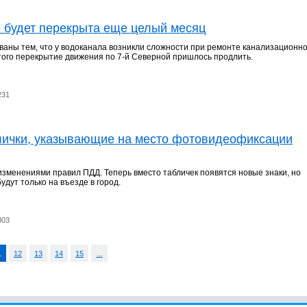
е будет перекрыта еще целый месяц
ваны тем, что у водоканала возникли сложности при ремонте канализационно
этого перекрытие движения по 7-й Северной пришлось продлить.
231
лички, указывающие на место фотовидеофиксации
изменениями правил ПДД. Теперь вместо табличек появятся новые знаки, но
удут только на въезде в город.
803
1
12
13
14
15
...