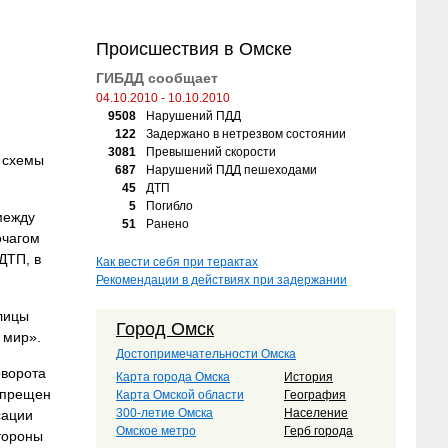
Происшествия в Омске
ГИБДД сообщает
04.10.2010 - 10.10.2010
9508
Нарушений ПДД
122
Задержано в нетрезвом состоянии
3081
Превышений скорости
 схемы
687
Нарушений ПДД пешеходами
45
ДТП
5
Погибло
между
51
Ранено
очагом
ДТП, в
Как вести себя при терактах
Рекомендации в действиях при задержании
лицы
Город Омск
 мир».
Достопримечательности Омска
оворота
Карта города Омска
История
апрещен
Карта Омской области
География
300-летие Омска
Население
сации
Омское метро
Герб города
тороны