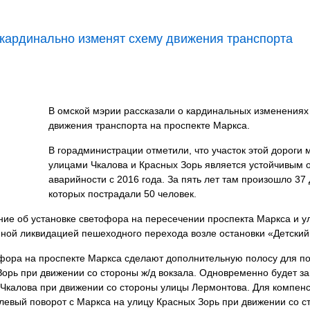
 кардинально изменят схему движения транспорта
В омской мэрии рассказали о кардинальных изменениях
движения транспорта на проспекте Маркса.
В горадминистрации отметили, что участок этой дороги 
улицами Чкалова и Красных Зорь является устойчивым 
аварийности с 2016 года. За пять лет там произошло 37 
которых пострадали 50 человек.
ние об установке светофора на пересечении проспекта Маркса и у
ной ликвидацией пешеходного перехода возле остановки «Детский
фора на проспекте Маркса сделают дополнительную полосу для п
Зорь при движении со стороны ж/д вокзала. Одновременно будет з
 Чкалова при движении со стороны улицы Лермонтова. Для компен
 левый поворот с Маркса на улицу Красных Зорь при движении со с