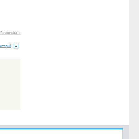
8
Распечатать
ентарий