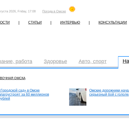
густа 2026, Friday, 17:08
Погода в Омске
|
|
|
ОСТИ
СТАТЬИ
ИНТЕРВЬЮ
КОНСУЛЬТАЦИИ
На
ание, работа
Здоровье
Авто, спорт
АВОЧНАЯ ОМСКА
«Городской сад» в Омске
Омские дорожники нача
благоустроят за 60 миллионов
серьезный бой с голол
рублей