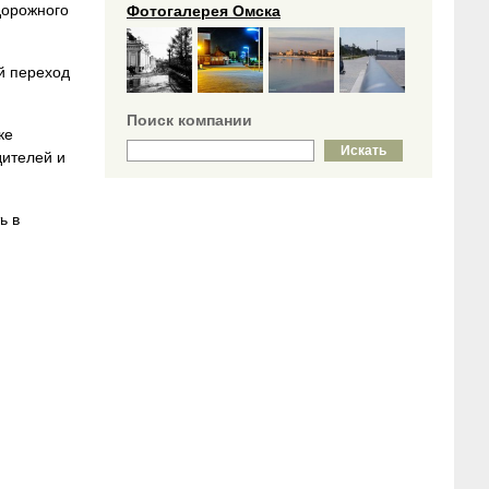
дорожного
Фотогалерея Омска
й переход
Поиск компании
ке
дителей и
ь в