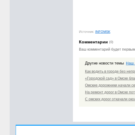
Источник:
INFOMSK
Комментарии
(0)
Ваш комментарий будет первы
Другие новости темы
Наш 
Как водить в городе без неп
«Городской сад» в Омске бл
Омские дорожники начали с
На ремонт дорог в Омске по
С омских дорог откачали око