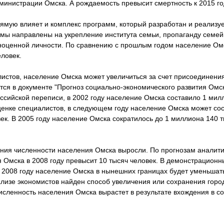
министрации Омска. А рождаемость превысит смертность к 2015 го
ямую влияет и комплекс программ, который разработан и реализу
мы направлены на укрепление института семьи, пропаганду семе
ноценной личности. По сравнению с прошлым годом население Ом
еловек.
истов, население Омска может увеличиться за счет присоединени
тся в документе "Прогноз социально-экономического развития Омс
оссийской переписи, в 2002 году население Омска составило 1 мил
оценке специалистов, в следующем году население Омска может сос
овек. В 2005 году население Омска сократилось до 1 миллиона 140 
ния численности населения Омска выросли. По прогнозам аналити
 Омска в 2008 году превысит 10 тысяч человек. В демонстрационн
в 2008 году население Омска в нынешних границах будет уменьшат
ализе экономистов найден способ увеличения или сохранения горо
исленность населения Омска вырастет в результате вхождения в со