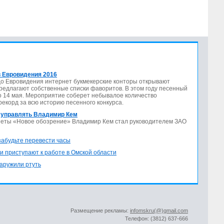
 Евровидения 2016
до Евровидения интернет букмекерские конторы открывают
предлагают собственные списки фаворитов. В этом году песенный
по 14 мая. Мероприятие соберет небывалое количество
 рекорд за всю историю песенного конкурса.
 управлять Владимир Кем
азеты «Новое обозрение» Владимир Кем стал руководителем ЗАО
 забудьте перевести часы
и приступают к работе в Омской области
аружили ртуть
Размещение рекламы:
infomskru(@)gmail.com
Телефон: (3812) 637-666