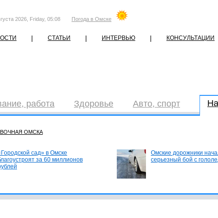
густа 2026, Friday, 05:08
Погода в Омске
|
|
|
ОСТИ
СТАТЬИ
ИНТЕРВЬЮ
КОНСУЛЬТАЦИИ
На
ание, работа
Здоровье
Авто, спорт
АВОЧНАЯ ОМСКА
«Городской сад» в Омске
Омские дорожники нача
благоустроят за 60 миллионов
серьезный бой с голол
рублей