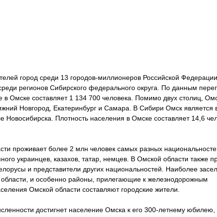
ителей город среди 13 городов-миллионеров Российской Федерации
среди регионов Сибирского федерального округа. По данным переп
 в Омске составляет 1 134 700 человека. Помимо двух столиц, Ом
жний Новгород, Екатеринбург и Самара. В Сибири Омск является
 Новосибирска. Плотность населения в Омске составляет 14,6 че
сти проживает более 2 млн человек самых разных национальносте
ного украинцев, казахов, татар, немцев. В Омской области также 
белорусы и представители других национальностей. Наиболее засе
 области, и особенно районы, прилегающие к железнодорожным
селения Омской области составляют городские жители.
численности достигнет население Омска к его 300-летнему юбилею,