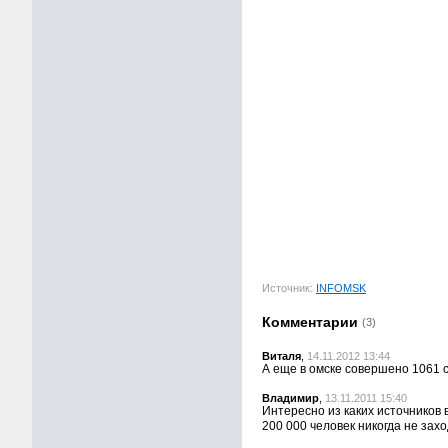
Источник:
INFOMSK
Комментарии
(3)
Виталя
,
14.11.2012 13:44
А еще в омске совершено 1061 
Владимир
,
13.11.2011 15:40
Интересно из каких источников 
200 000 человек никогда не зах