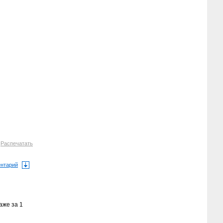
2
Распечатать
ентарий
аже за 1