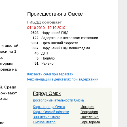
Происшествия в Омске
ГИБДД сообщает
04.10.2010 - 10.10.2010
9508
Нарушений ПДД
122
Задержано в нетрезвом состоянии
3081
Превышений скорости
 и шестой
687
Нарушений ПДД пешеходами
иси на 1
45
ДТП
ск
5
Погибло
 вторым
51
Ранено
ловека на
Как вести себя при терактах
Рекомендации в действиях при задержании
й. Среди
Город Омск
проживают
лены
Достопримечательности Омска
Карта города Омска
История
Карта Омской области
География
300-летие Омска
Население
Омское метро
Герб города
 по