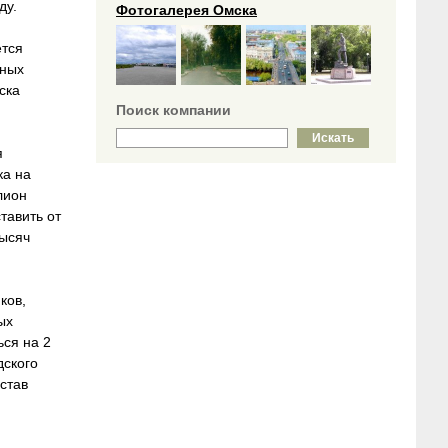
ду.
Фотогалерея Омска
ется
йных
ска
Поиск компании
я
ка на
лион
тавить от
тысяч
ков,
ых
ься на 2
дского
став