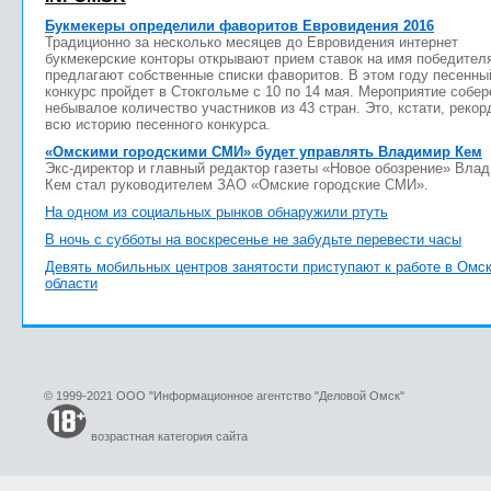
Букмекеры определили фаворитов Евровидения 2016
Традиционно за несколько месяцев до Евровидения интернет
букмекерские конторы открывают прием ставок на имя победител
предлагают собственные списки фаворитов. В этом году песенны
конкурс пройдет в Стокгольме с 10 по 14 мая. Мероприятие собер
небывалое количество участников из 43 стран. Это, кстати, рекор
всю историю песенного конкурса.
«Омскими городскими СМИ» будет управлять Владимир Кем
Экс-директор и главный редактор газеты «Новое обозрение» Вла
Кем стал руководителем ЗАО «Омские городские СМИ».
На одном из социальных рынков обнаружили ртуть
В ночь с субботы на воскресенье не забудьте перевести часы
Девять мобильных центров занятости приступают к работе в Омс
области
© 1999-2021 ООО "Информационное агентство "Деловой Омск"
возрастная категория сайта