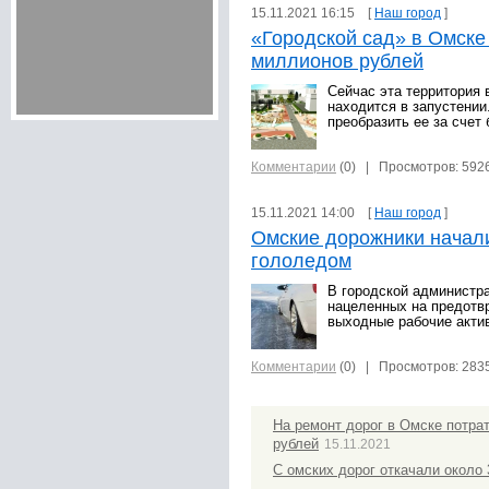
15.11.2021 16:15 [
Наш город
]
«Городской сад» в Омске 
миллионов рублей
Сейчас эта территория 
находится в запустении
преобразить ее за счет
Комментарии
(0)
| Просмотров: 592
15.11.2021 14:00 [
Наш город
]
Омские дорожники начали
гололедом
В городской администра
нацеленных на предотв
выходные рабочие акти
Комментарии
(0)
| Просмотров: 283
На ремонт дорог в Омске потра
рублей
15.11.2021
С омских дорог откачали около