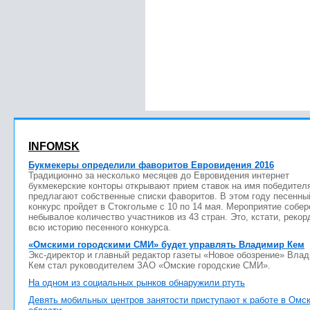
INFOMSK
Букмекеры определили фаворитов Евровидения 2016
Традиционно за несколько месяцев до Евровидения интернет
букмекерские конторы открывают прием ставок на имя победител
предлагают собственные списки фаворитов. В этом году песенны
конкурс пройдет в Стокгольме с 10 по 14 мая. Мероприятие собер
небывалое количество участников из 43 стран. Это, кстати, рекор
всю историю песенного конкурса.
«Омскими городскими СМИ» будет управлять Владимир Кем
Экс-директор и главный редактор газеты «Новое обозрение» Вла
Кем стал руководителем ЗАО «Омские городские СМИ».
На одном из социальных рынков обнаружили ртуть
Девять мобильных центров занятости приступают к работе в Омс